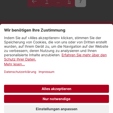
1
…
6
7
Kontakt
Impressum
Rechtliches
Netiquette
Nutzungsbedingungen
AGB Payyo
Datenschutzeinstellungen
Newsletter abonnieren