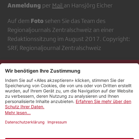
Anmeldung
per
Mail
an Hansjörg Eicher
Foto
Auf dem
sehen Sie das Team des
Regionaljournals Zentralschweiz an einer
Redaktionssitzung im August 2017. Copyright:
SRF, Regionaljournal Zentralschweiz
Kontakt
Impressum
Rechtliches
Netiquette
Nutzungsbedingungen
AGB Payyo
Datenschutzeinstellungen