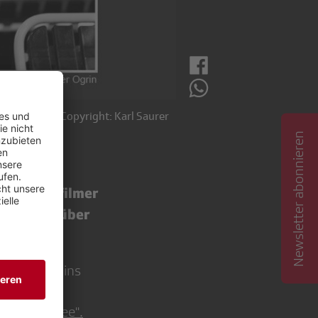
Karl Saurer. Copyright: Karl Saurer
Newsletter abonnieren
okumentarfilmer
lsees und über
Karl Saurer
ins
den
h
"Der Sihlsee".