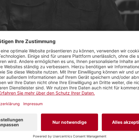
hinter die Kulissen des Dokumentarfilms mit dem Schwyzer Filmer 
it dem Kursschiff Angelika wird der Schwyzer D
ten und Geschichten über die Entstehung des Sih
hlen.
tellt das Schaffen des regionalen Dokumentarfilmers
lasses. Saurers Recherchen bilden die Grundlage für 
Der Traum vom grossen blauen Wasser"
und dem Buc