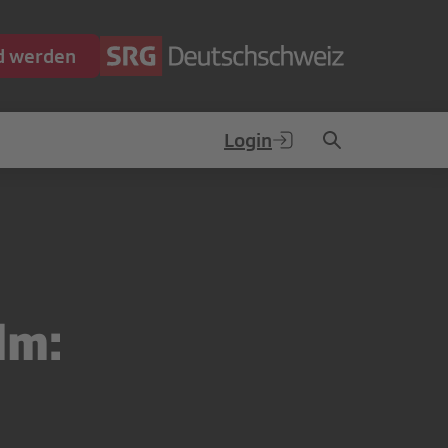
ed werden
Login
lm: