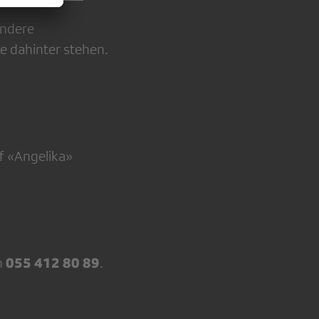
andere
e dahinter stehen.
ff «Angelika»
055 412 80 89
h
.