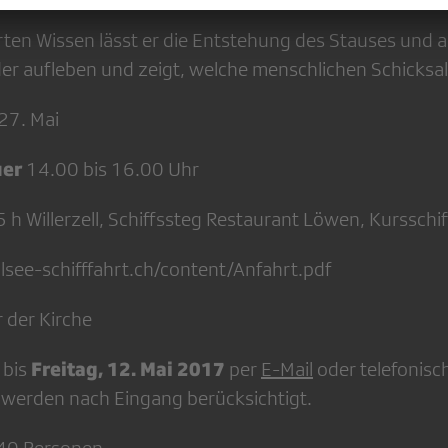
rten Wissen lässt er die Entstehung des Stauses und 
er aufleben und zeigt, welche menschlichen Schicksal
27. Mai
uer
14.00 bis 16.00 Uhr
 h Willerzell, Schiffssteg Restaurant Löwen, Kursschi
hlsee-schifffahrt.ch/content/Anfahrt.pdf
r der Kirche
Freitag, 12. Mai 2017
 bis
per
E-Mail
oder telefonisc
werden nach Eingang berücksichtigt.