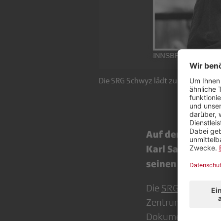
Die SRG Schwyz lädt zu einem Blick 
Auf der Fahrt m
Karl Saurer Fak
seinen Film erzä
Die
SRG Schwyz
s
Zentrum dieses An
Dokumentarfilm
"