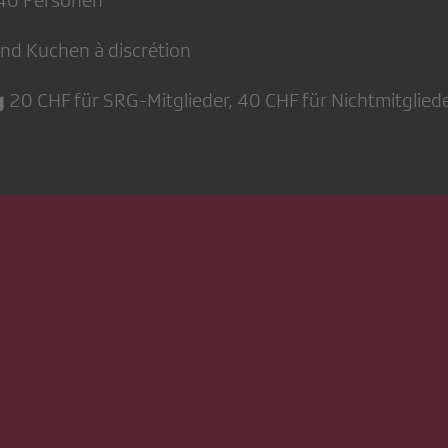
40 Personen
und Kuchen à discrétion
g
20 CHF für SRG-Mitglieder, 40 CHF für Nichtmitglied