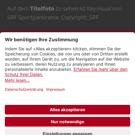
Titelfoto
Auf dem
zu sehen ist Keyvisual von
SRF Sportpanorama. Copyright: SRF
Kontakt
Impressum
Rechtliches
Netiquette
Nutzungsbedingungen
AGB Payyo
Datenschutzeinstellungen
Newsletter abonnieren