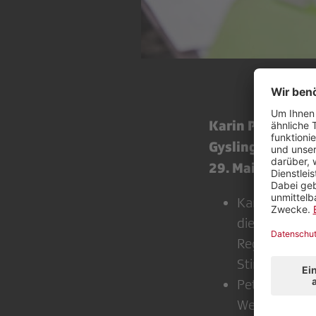
Karin Portmann,
Gysling, langjä
29. Mai, in Stan
Karin Portman
dieses Jahre
Regionaljour
Stimme.
Peter Gysling
Weltgeschicht