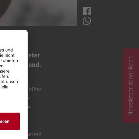
eiz, und Peter
Newsletter abonnieren
Dienstagabend,
 leitet seit März
das Team des
den Tag eine
es an
» unter Präsident