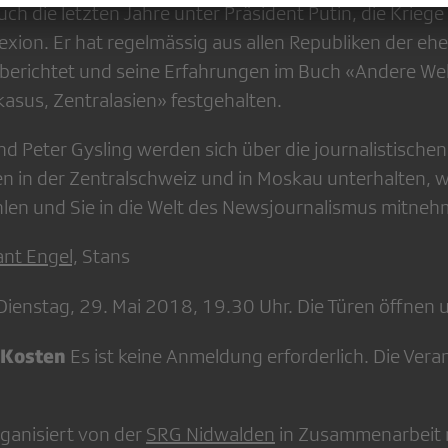
auch die letzten Jahre unter Präsident Putin, die Krieg
xion. Er hat regelmässig aus allen Republiken der eh
berichtet und seine Erfahrungen im Buch «Andere Wel
asus, Zentralasien» festgehalten.
d Peter Gysling werden sich über die journalistischen
 in der Zentralschweiz und in Moskau unterhalten, 
len und Sie in die Welt des Newsjournalismus mitneh
ant Engel,
Stans
ienstag, 29. Mai 2018, 19.30 Uhr. Die Türen öffnen 
 Kosten
Es ist keine Anmeldung erforderlich. Die Veran
rganisiert von der
SRG Nidwalden
in Zusammenarbeit 