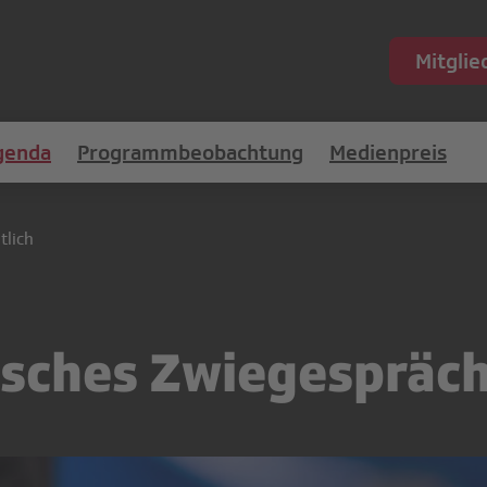
Mitgli
genda
Programmbeobachtung
Medienpreis
tlich
isches Zwiegespräc