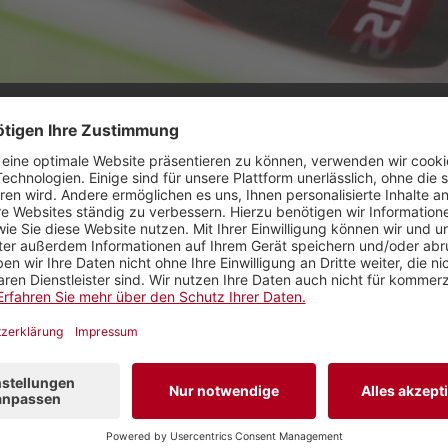
 Leiterin der SRF-Regionalredaktion Zentralschw
hriger SRF-Auslandkorrespondent, sprechen am 
s über ihre journalistischen Herausforderungen.
n arbeitet seit über zwanzig Jahren bei Radio SRF und
s die SRF-Regionalredaktion Zentralschweiz. Sie und 
nals geben den sechs Kantonen der Zentralschweiz je
 hat als langjähriger SRF-Auslandkorrespondent einig
e miterlebt: den Zerfall der UdSSR, die «wilden Jahre