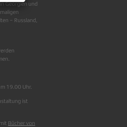
e in Georgien und
emaligen
ten − Russland,
werden
men.
um 19.00 Uhr.
staltung ist
mit
Bücher von