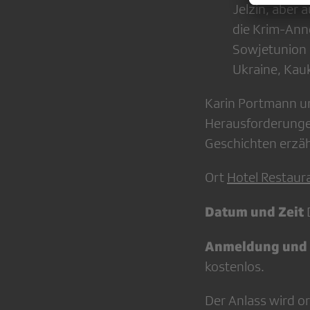
Jelzin, aber 
die Krim-Anne
Sowjetunion 
Ukraine, Kauk
Karin Portmann un
Herausforderungen
Geschichten erzäh
Ort
Hotel Restaur
Datum und Zeit
D
Anmeldung und
kostenlos.
Der Anlass wird o