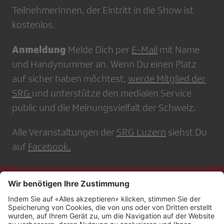
TeilnehmerInnen, der Eintritt in die Show ist
kostenlos.
Anmeldung
Melde Dich per
E-Mail
mit Name
und Handynummer an. Wenn Du einen Platz
auf sicher haben möchtest,
werde Mitglied der
SRG
und unterstütze den medialen Service
public und die Meinungsvielfalt der Schweiz.
Alle Veranstaltungen der
SRG Luzern
siehst Du
auf
Facebook.
Kontakt
Impressum