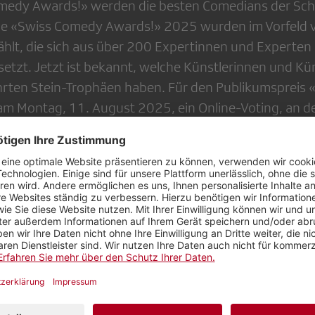
medy Awards!» werden die besten Comedians der Schw
ie «Swiss Comedy Awards!» 2025 wurden im Vorfeld v
lt, die sich aus über 200 Expertinnen und Experten
zt. Jetzt ist bekannt, welche Künstlerinnen und Kün
hrten Stein-Trophäen haben. Für den Publikumspreis
am Montag, 11. August 2025, ein Online-Voting, an de
iligen konnten. Gewinnen können den Preis die insg
Kategorien «Solo» und «Ensemble» mit ihren Program
»:
t «Schwugo»
 «Leben!»
olume 5 – Die Rückkehr»
emble»:
 mit «Glorious»