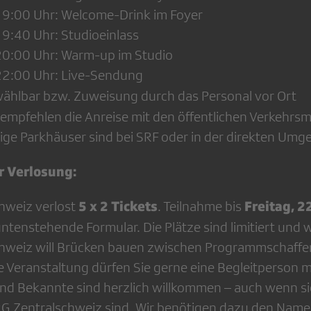
9:00 Uhr: Welcome-Drink im Foyer
9:40 Uhr: Studioeinlass
0:00 Uhr: Warm-up im Studio
2:00 Uhr: Live-Sendung
wählbar bzw. Zuweisung durch das Personal vor Ort
empfehlen die Anreise mit den öffentlichen Verkehrsmi
tige Parkhäuser sind bei SRF oder in der direkten Um
r Verlosung:
5 x 2 Tickets
Freitag, 2
hweiz verlost
. Teilnahme bis
ntenstehende Formular. Die Plätze sind limitiert und 
chweiz will Brücken bauen zwischen Programmschaff
e Veranstaltung dürfen Sie gerne eine Begleitperson
und Bekannte sind herzlich willkommen – auch wenn sie
SRG Zentralschweiz sind. Wir benötigen dazu den Name