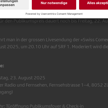
rich mit «Forever Young»
it «Pfyfferli 2025»
r den Publikumspreis dauert noch bis Freitag, 22. A
ährt man in der grossen Livesendung der «Swiss Com
st 2025, um 20.10 Uhr auf SRF 1. Moderiert wird die
e:
tag, 23. August 2025
r Radio und Fernsehen, Fernsehstrasse 1–4, 8052 Zü
ngang)
r: Türöffnung Publikumsfoyer & Check-in