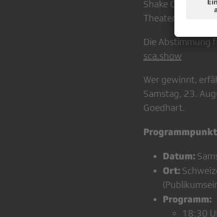
Shake Company Zü
Theater Fauteuil m
Die Abstimmung fü
sca.show
Wer gewinnt, erf
Samstag, 23. Augu
Goedhart.
Programmpunkt
Datum:
Sams
Ort:
Schweize
(Publikumsei
Programm:
18:30 Uh