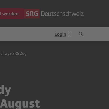
ed werden
Login
Schwyz
SRG Zug
dy
 August