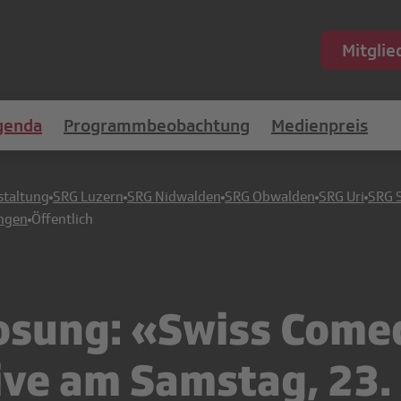
Mitgli
genda
Programmbeobachtung
Medienpreis
staltung
SRG Luzern
SRG Nidwalden
SRG Obwalden
SRG Uri
SRG 
ungen
Öffentlich
osung: «Swiss Come
ive am Samstag, 23.