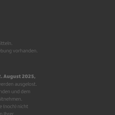
tteln.
gebung vorhanden.
2. August 2025,
werden ausgelost.
enden und dem
 mitnehmen.
 (noch) nicht
n Ihrer