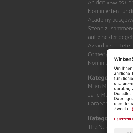
An den «Swiss Co
Nominierten für d
Academy ausgewäh
Szene zusammenset
auf eine der bege
Award!» startete 
Comedy-Fans bete
Nominierten der 
Kategorie «Solo
Milan Milanski mi
Jane Mumford mit
Lara Stoll mit «V
Kategorie «Ens
The Nest Company