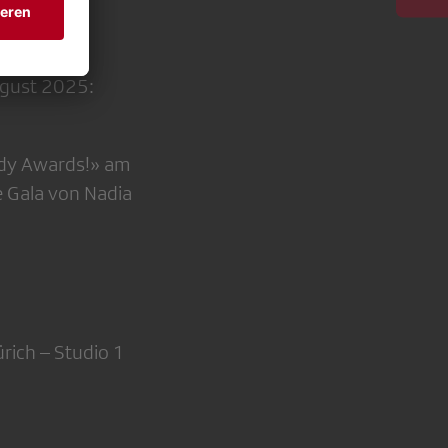
ugust 2025:
edy Awards!» am
 Gala von Nadia
rich – Studio 1