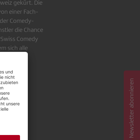
eiz gekürt. Die
on einer Fach-
 der Comedy-
stler die Chance
 «Swiss Comedy
m sich alle
esamt sechs
men:
Newsletter abonnieren