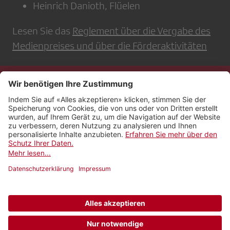
Heinrich Danioth, Flüelen
Lesen Sie das
Reglement über die Vergabe des
Medienpreises und über die Förderaktivitäten
Kontakt
Impressum
Rechtliches
Netiquette
Nutzungsbedingungen
AGB Payyo
Datenschutzeinstellungen