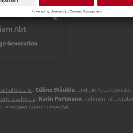
iam Abt
ge Generation
Céline Stäuble
schäftsstelle
,
, und die Redaktionsleit
Karin Portmann
Zentralschweiz,
, ​nehmen mit berat
 Leitenden Ausschusses teil.