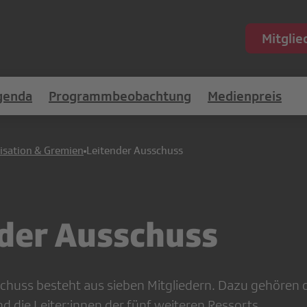
Mitgli
genda
Programmbeobachtung
Medienpreis
isation & Gremien
Leitender Ausschuss
der Ausschuss
chuss besteht aus sieben Mitgliedern. Dazu gehören d
d die Leiter:innen der fünf weiteren Ressorts.