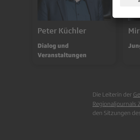
Peter Küchler
Mir
Dialog und
Jun
Veranstaltungen
Die Leiterin der
Ge
Regionaljournals 
den Sitzungen des