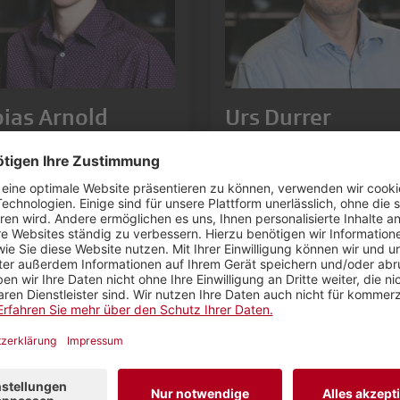
ias Arnold
Urs Durrer
grammbeobachtung
Finanzen und
Fundraising