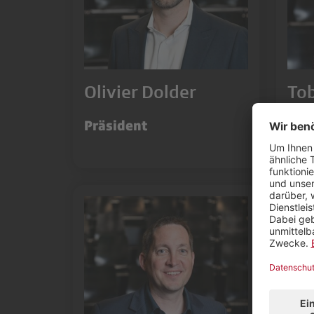
Olivier Dolder
Tob
Präsident
Pro