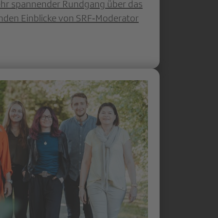
sehr spannender Rundgang über das
nden Einblicke von SRF‐Moderator