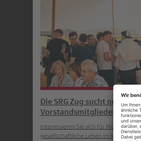
Die SRG Zug sucht neue
Vorstandsmitglieder
Interessieren Sie sich für Medien, Kult
gesellschaftliche Leben im Kanton Zug