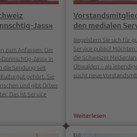
schweiz
Vorstandsmitglied
onnschtig-Jass»
den medialen Serv
Begeistern Sie sich für 
Service public? Möchten 
en zum Anfassen: Der
die Schweizer Medienlan
«Donnschtig-Jass» in
Obwalden – als lebendig
b die Sendung seit
sucht neue Vorstandsmit
Kulturgut gehört. Sie
enschen und gibt Orten
er. Das ist Service
Weiterlesen