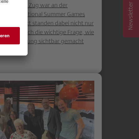
Newsletter abonnieren
: Die SRG Zug war an der
 Olympics National Summer Games
 Mittelpunkt standen dabei nicht nur
ondern auch die wichtige Frage, wie
richterstattung sichtbar gemacht