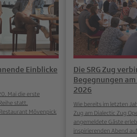
nnende Einblicke
Die SRG Zug verbi
Begegnungen am «
2026
0. Mai die erste
eihe statt.
Wie bereits im letzten J
 Restaurant Mövenpick
Zug am Dialectic Zug Ope
angemeldete Gäste erle
inspirierenden Abend au