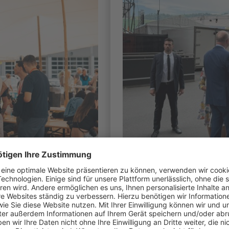
Die SRG Zug an de
«Special Olympic
2026»
ur und das
? Möchten Sie sich
Ein Abend voller Emotion