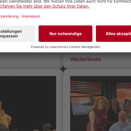
spannende Menschen
besonderer Begegnungen
tandsmitglied der SRG
Eröffnung der «Special
Zug 2026» live dabei. Im
sportliche Höhepunkte, s
Inklusion in der Sportbe
wird.
Weiterlesen