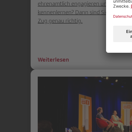
ehrenamtlich engagieren und dabei 
kennenlernen? Dann sind Sie als Vors
Zug genau richtig.
Weiterlesen