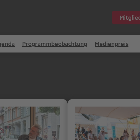
Mitgli
genda
Programmbeobachtung
Medienpreis