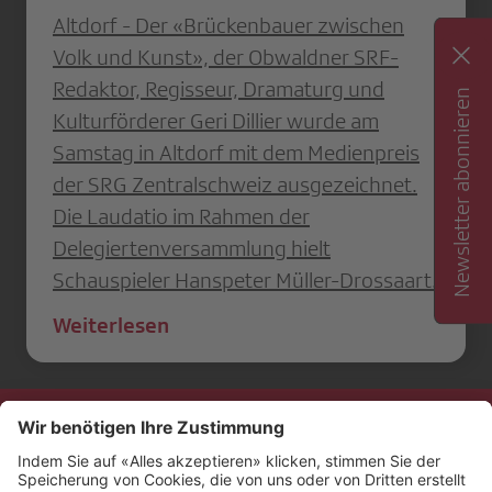
Altdorf - Der «Brückenbauer zwischen
Volk und Kunst», der Obwaldner SRF-
Redaktor, Regisseur, Dramaturg und
Newsletter abonnieren
Kulturförderer Geri Dillier wurde am
Samstag in Altdorf mit dem Medienpreis
der SRG Zentralschweiz ausgezeichnet.
Die Laudatio im Rahmen der
Delegiertenversammlung hielt
Schauspieler Hanspeter Müller-Drossaart.
Weiterlesen
Kontakt