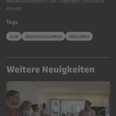
Redaktionsleiterin Club. Copyright: SRF/Oscar
Alessio
Tags
CLUB
SRGZENTRALSCHWEIZ
SRGSCHWYZ
Weitere Neuigkeiten