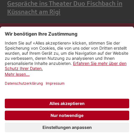
Gespräche ins Theater Duo Fischbach in
Küssnacht am Rigi
Kontakt
Impressum
Rechtliches
Netiquette
Nutzungsbedingungen
AGB Payyo
Datenschutzeinstellungen
Newsletter abonnieren