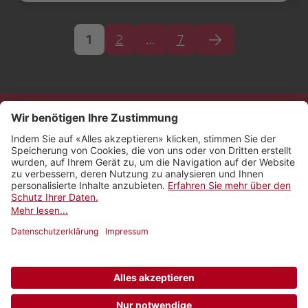
1
2
…
7
Kontakt
Impressum
Rechtliches
Netiquette
Nutzungsbedingungen
AGB Payyo
Datenschutzeinstellungen