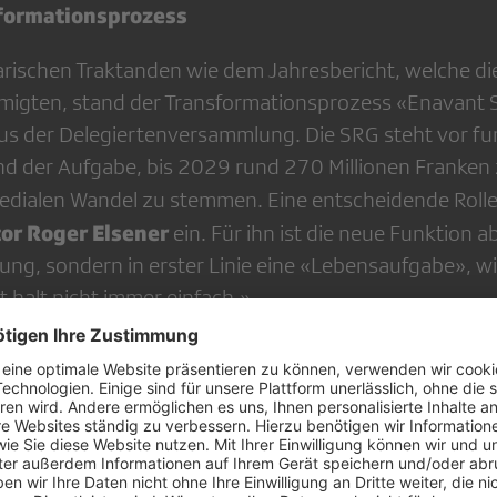
formationsprozess
rischen Traktanden wie dem Jahresbericht, welche di
migten, stand der Transformationsprozess «Enavant
us der Delegiertenversammlung. Die SRG steht vor f
 der Aufgabe, bis 2029 rund 270 Millionen Franken 
medialen Wandel zu stemmen. Eine entscheidende Roll
or Roger Elsener
ein. Für ihn ist die neue Funktion a
ung, sondern in erster Linie eine «Lebensaufgabe», wi
 halt nicht immer einfach.»
ei gut aufgestellt, sagte der Zuger. Es zähle nach wi
el Vertrauen. Doch gleichzeitig stecke die SRG und da
 eines grossen Wandels». Um relevant zu bleiben, so El
egionen hinweg näher zusammenzuarbeiten und innova
ig, verankert in der Region.»