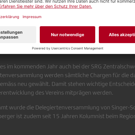
e Rolle am 1. Mai an und wandte sich somit noch in se
weizer Delegierten. Diese nutzten die Gelegenheit für
iche Themen innerhalb der SRG und die Veränderung 
en bevor
es im kommenden Jahr auch bei der SRG Zentralschwe
rtenversammlung werden sämtliche Chargen für die d
gemäss neu gewählt. Damit stehen wichtige Entscheide
erentwicklung des Vereins mitprägen werden.
hmt wurde die Delegiertenversammlung von Singer-So
lberger ist zudem seit 15 Jahren Kolumnist beim Regio