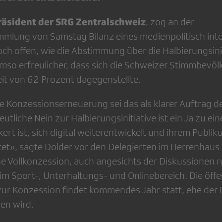
Präsident der SRG Zentralschweiz
, zog an der
mlung von Samstag Bilanz eines medienpolitisch inte
h offen, wie die Abstimmung über die Halbierungsini
umso erfreulicher, dass sich die Schweizer Stimmbevöl
it von 62 Prozent dagegenstellte.
e Konzessionserneuerung sei das als klarer Auftrag d
utliche Nein zur Halbierungsinitiative ist ein Ja zu ei
kert ist, sich digital weiterentwickelt und ihrem Publik
et», sagte Dolder vor den Delegierten im Herrenhaus
eine Vollkonzession, auch angesichts der Diskussionen
m Sport-, Unterhaltungs- und Onlinebereich. Die öffe
ur Konzession findet kommendes Jahr statt, ehe der
en wird.