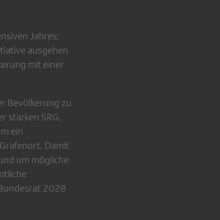
nsiven Jahres:
tiative ausgehen
kerung mit einer
er Bevölkerung zu
ner starken SRG,
um ein
 Grafenort. Damit
 rund um mögliche
ntliche
 Bundesrat 2028