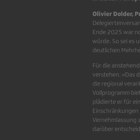
Olivier Dolder, 
Delegiertenversam
Ende 2025 war noc
würde. So sei es 
deutlichen Mehrhe
Für die anstehend
verstehen. «Das de
die regional veran
Vollprogramm biet
plädierte er für 
Einschränkungen i
Vernehmlassung z
darüber entscheid