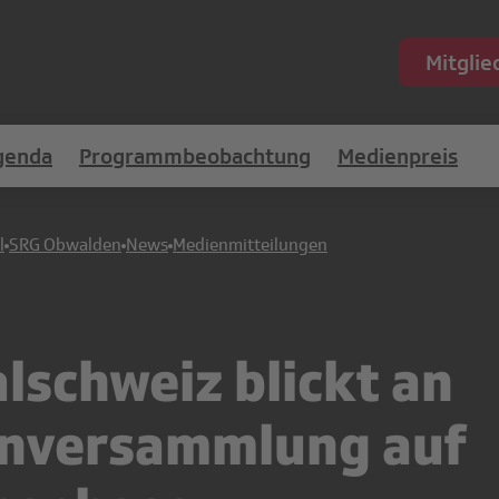
Mitgli
genda
Programmbeobachtung
Medienpreis
l
SRG Obwalden
News
Medienmitteilungen
lschweiz blickt an
enversammlung auf