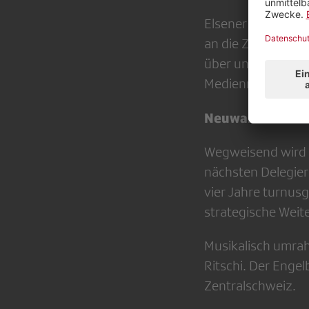
Elsener trat sein
an die Zentralsch
über unterschiedl
Mediennutzung.
Neuwahlen steh
Wegweisend wird 
nächsten Delegie
vier Jahre turnus
strategische Weit
Musikalisch umra
Ritschi. Der Enge
Zentralschweiz.