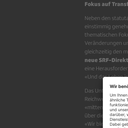
Fokus auf Trans
Neben den statuta
einstimmig geneh
thematischen Fok
Veränderungen und
gleichzeitig den 
neue SRF-Direkt
eine Herausforder
«Und das Leben ist
Das Unternehmen s
Reichweite und vi
«mitten im Strudel
über die Sprachr
«Wir bleiben wicht