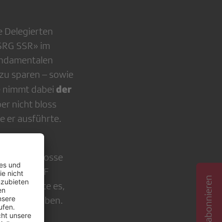
e Delegierten
 SRG SSR» im
undamentalen
zu sparen – sowie
der
e nimmt dabei
ber nicht bloss
e er ausführte.
e vor auf grosse
mit auch SRF
sener, gelte es,
tiv zu bleiben.