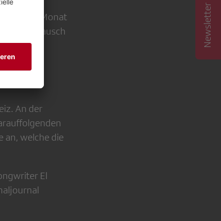
Newsletter abonnieren
inem ersten Monat
 einen Austausch
der
iz. An der
arauffolgenden
 an, welche die
ngwriter El
naljournal