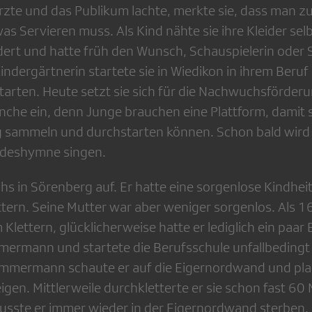
rzte und das Publikum lachte, merkte sie, dass man z
s Servieren muss. Als Kind nähte sie ihre Kleider sel
dert und hatte früh den Wunsch, Schauspielerin oder
indergärtnerin startete sie in Wiedikon in ihrem Beru
tarten. Heute setzt sie sich für die Nachwuchsförderu
che ein, denn Junge brauchen eine Plattform, damit s
g sammeln und durchstarten können. Schon bald wird 
ndeshymne singen.
s in Sörenberg auf. Er hatte eine sorgenlose Kindheit
ttern. Seine Mutter war aber weniger sorgenlos. Als 1
m Klettern, glücklicherweise hatte er lediglich ein paa
mmermann und startete die Berufsschule unfallbedingt 
mmermann schaute er auf die Eigernordwand und plan
igen. Mittlerweile durchkletterte er sie schon fast 60 
ste er immer wieder in der Eigernordwand sterben. D