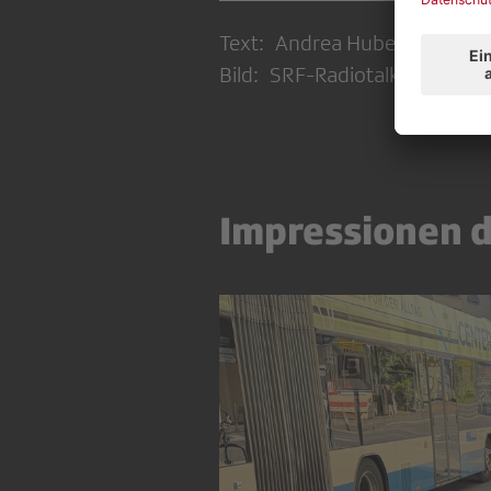
Text: Andrea Huber, Vorstan
Bild: SRF-Radiotalkshow «Per
Impressionen 