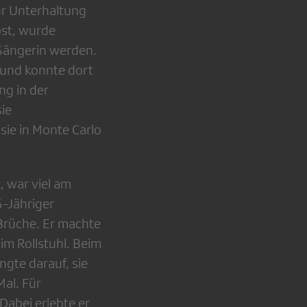
ur Unterhaltung
bst, wurde
 Sängerin werden.
f und konnte dort
ng in der
ie
sie in Monte Carlo
, war viel am
6-Jähriger
r Brüche. Er machte
im Rollstuhl. Beim
gte darauf, sie
Mal. Für
abei erlebte er