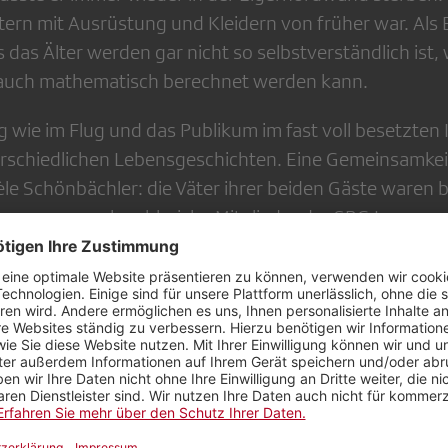
tern mit Ausrüstung und Kleidern von früher war. Als B
 das Älter werden gar nicht so selbstverständlich ist, w
 auch mathematisch berechnet werden kann.
 wie im Flug und das Publikum im fast voll besetzten 
rschiedlichen Lebensgeschichten. Eine Gemeinsamkei
e Schönbächler: die Väter ihrer beiden Gäste waren be
m waren auch zahlreiche Mitglieder der SRG Luzern, 
zen und gestärkt vom offerierten Kaffee und Gipfeli d
sönlich» kann jederzeit nachgehört werden:
Zur
hnung