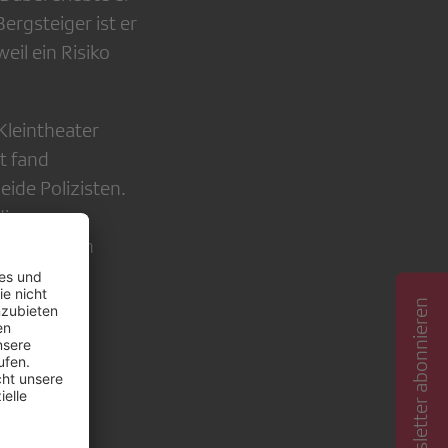
ergsteiger ist er
eil ein Risiko
Kleintheater
t fand
ide Polizisten.
die von
em Gespräch
Newsletter abonnieren