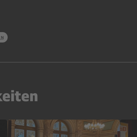
RN
keiten