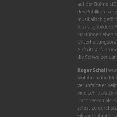
auf der Bühne stü
des Publikums etwa
musikalisch geför
Als ausgebildete K
ihr Bühnenleben s
Unterhaltungsbran
Auftrittserfahrun
die Schweizer La
Roger Schäli
wuch
Skifahren und Kle
verunfallte er bei
eine Lehre als Zi
Dachdecken als Zi
selbst zu durchste
Filmaufnahmen mus