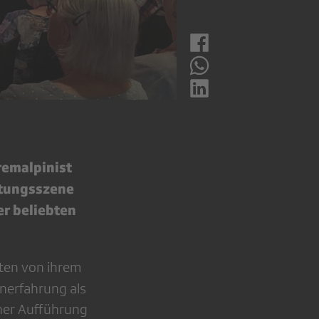
tremalpinist
ltungsszene
er beliebten
ten von ihrem
nerfahrung als
iner Aufführung