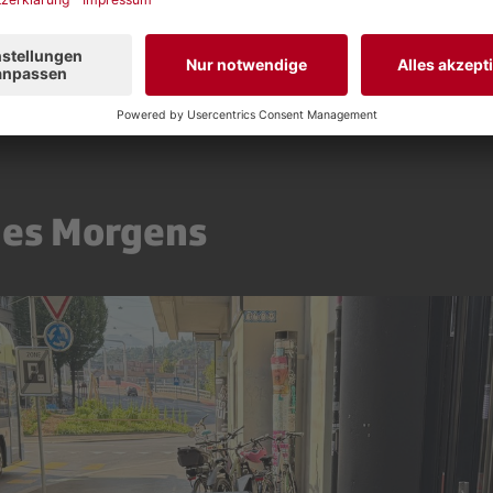
dsmitglied SRG Luzern
sönlich» mit Roger Schäli, Monika Kaelin und Moderat
des Morgens