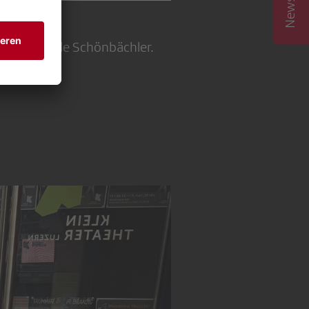
orin Michèle Schönbächler.