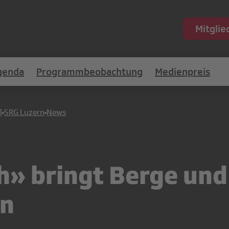
Mitgli
genda
Programmbeobachtung
Medienpreis
l
SRG Luzern
News
h» bringt Berge un
rn