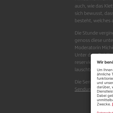
auch, wie das Klet
sich bewusst, dass
besteht, welches
Die Stunde verging
genoss diese unte
Moderatorin Michèl
Unter dem Publiku
reservierten Plät
lauschten.
Die Sendung «Per
Sendungsaufzeic