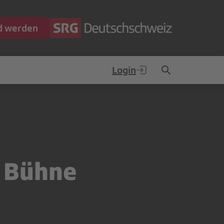
ed werden
Login
d Bühne