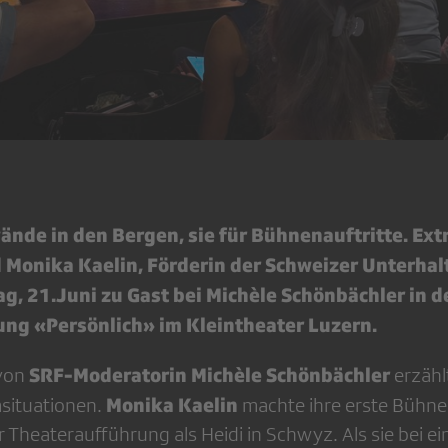
lwände in den Bergen, sie für Bühnenauftritte. Ex
d Monika Kaelin, Förderin der Schweizer Unterha
, 21.Juni zu Gast bei Michèle Schönbächler in d
ng «Persönlich» im Kleintheater Luzern.
SRF-Moderatorin Michèle Schönbächler
 von
erzähl
Monika Kaelin
situationen.
machte ihre erste Bühne
r Theateraufführung als Heidi in Schwyz. Als sie bei e