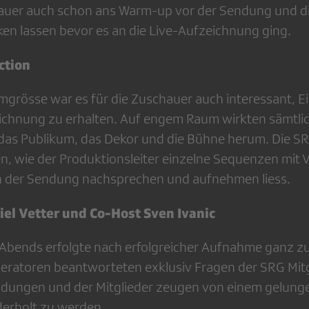
hauer auch schon ans Warm-up vor der Sendung und d
ken lassen bevor es an die Live-Aufzeichnung ging.
ction
grösse war es für die Zuschauer auch interessant, Ein
ichnung zu erhalten. Auf engem Raum wirkten sämtlic
as Publikum, das Dekor und die Bühne herum. Die SR
n, wie der Produktionsleiter einzelne Sequenzen mit 
 der Sendung nachsprechen und aufnehmen liess.
iel Vetter und Co-Host Sven Ivanic
 Abends erfolgte nach erfolgreicher Aufnahme ganz z
ratoren beantworteten exklusiv Fragen der SRG Mitgli
ldungen und der Mitglieder zeugen von einem gelung
derholt zu werden.