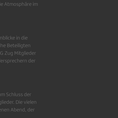
ie Atmosphäre im
blicke in die
he Beteiligten
G Zug Mitglieder
Versprechern der
um Schluss der
eder. Die vielen
enen Abend, der