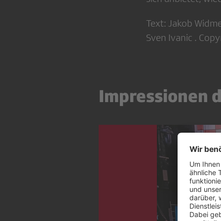
Text: Jakob Widme
Sven Ivanic . Cop
Impressionen 