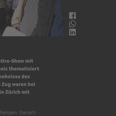
atire-Show mit
anic thematisiert
chehnisse des
G Zug waren bei
n Zürich mit
eheissen. Danach