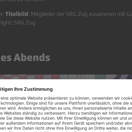
Titelbild
r.
: Mitglieder der SRG Zug zusammen mit Ga
yright: SRG Zug
des Abends