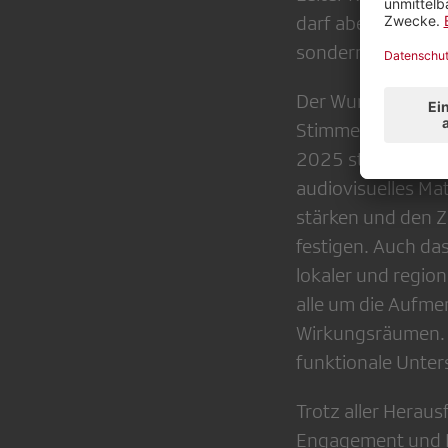
darf aber nicht s
sondern sie geziel
Der Wunsch nach 
Stimme im Publiku
2025 stellt die S
audiovisuelles Mat
stärken und den 
festigen. Auch da
lokaler und region
alle um die Aufme
Wirkungsräumen. E
funktionale Unter
Trotz aller Herau
Engagement und Pr