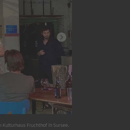
Moderator Fabian Muster, S
 Kulturhaus Fruchthof in Sursee.
und betont die demokratisc