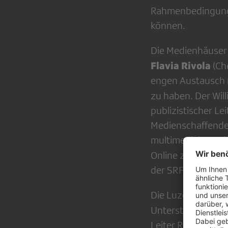
Rahmenbedingunge
können.
Die Medienhäuser 
Flavia Rivola
(Ch
engen Austausch m
zu haben. Der Will
publizistischer Le
Medienschaffenden
multimediale Regi
Online zu verzahn
der SRF-Regionalr
Die Luzerner Zeitu
Unterstützung und
Leiter Ressort Kan