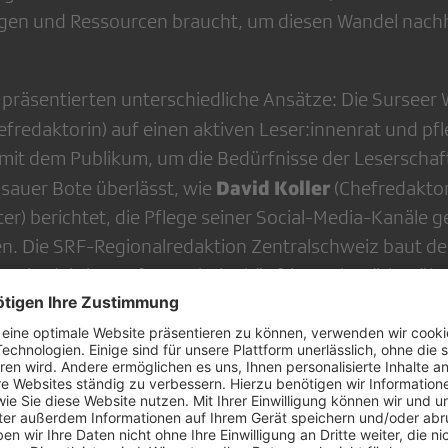
n und Ressourcen braucht, um diesen Wandel nachha
präsentierten unterschiedliche Ansätze: Die Surseer 
efredaktorin) auf einen aktiven Leser:innenrat und pfl
it dem Publikum, um die Bedürfnisse der Leserschaft
David Koller
isauer Bote überlässt, wie
(Chefredakto
iter) berichtet, die Pflege seiner Social-Media-Kanäle g
. Die SRF-Regionalredaktion Zentralschweiz baut der
onalredaktion auf, um Inhalte künftig noch stärker üb
Karin Portmann
Christian Oechslin
en, wie
und
(C
edaktion Zentralschweiz) erzählen.
ng experimentiert mit KI – nicht, um Inhalte zu erstell
Federic
 Automatisierungshilfe im Redaktionsalltag.
ton, Luzerner Zeitung) betonte: «KI kann die Effizienz