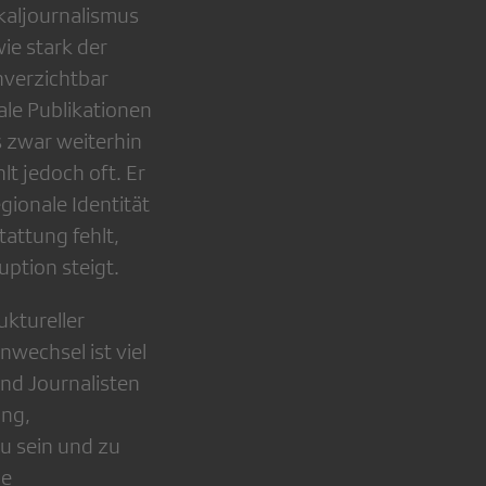
okaljournalismus
ie stark der
nverzichtbar
ale Publikationen
 zwar weiterhin
lt jedoch oft. Er
gionale Identität
tattung fehlt,
uption steigt.
uktureller
wechsel ist viel
nd Journalisten
ung,
u sein und zu
le