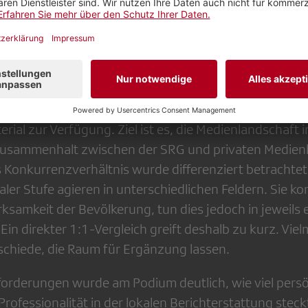
ein, freigewordene Ressourcen zu nutzen, um Stellen 
t in die Weiterentwicklung des Produkts zu investiere
mehr Zusammenarbeit zwischen den Medienhäusern 
m geäussert. Diese Zusammenarbeit findet indirekt st
RG privaten Schweizer Medienunternehmen beispielsw
erial zur Verfügung. Ziel ist es, die Medienlandschaft 
Zusammenhalt zwischen der SRG und privaten Medien
s Konkurrenzverhältnis wurde differenziert betrachtet
aler Stufe agieren in unterschiedlichen Feldern. Sie k
rksamkeit der Bevölkerung, tun dies jedoch in jeweils
in direkter 1:1-Vergleich greift deshalb zu kurz. Vie
schiede, die Raum für Ergänzung lassen.
sforderungen wurde am Podium deutlich, wie viel persö
ofessionalität in der lokalen Berichterstattung steck