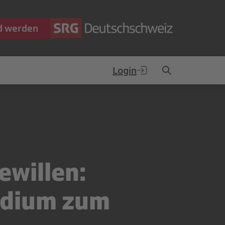
ed werden
Login
ewillen:
odium zum