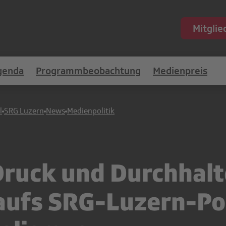
Mitgli
genda
Programmbeobachtung
Medienpreis
l
SRG Luzern
News
Medienpolitik
ruck und Durchhalt
 aufs SRG-Luzern-P