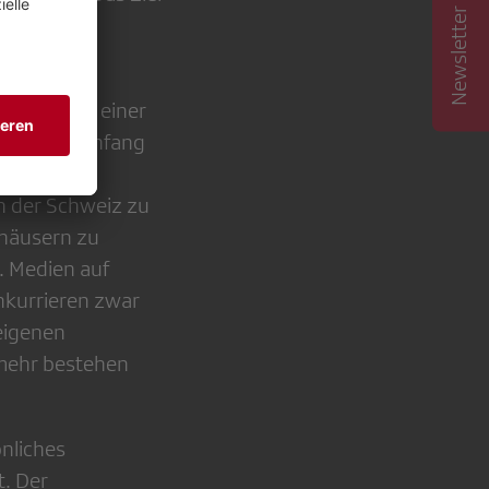
Newsletter abonnieren
abzubauen,
n».
wurde von einer
att. Seit Anfang
eise rohes
in der Schweiz zu
häusern zu
. Medien auf
onkurrieren zwar
 eigenen
lmehr bestehen
nliches
t. Der