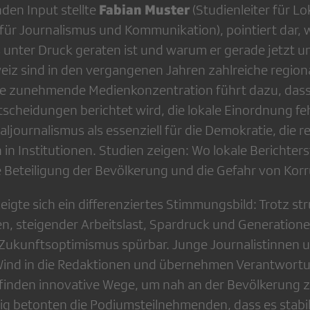
Fabian Muster
nden Input stellte
(Studienleiter für L
für Journalismus und Kommunikation), pointiert dar, w
 unter Druck geraten ist und warum er gerade jetzt u
weiz sind in den vergangenen Jahren zahlreiche region
e zunehmende Medienkonzentration führt dazu, dass
tscheidungen berichtet wird, die lokale Einordnung feh
journalismus als essenziell für die Demokratie, die re
in Institutionen. Studien zeigen: Wo lokale Berichters
he Beteiligung der Bevölkerung und die Gefahr von Korr
gte sich ein differenziertes Stimmungsbild: Trotz str
, steigender Arbeitslast, Spardruck und Generationen
ukunftsoptimismus spürbar. Junge Journalistinnen u
 Wind in die Redaktionen und übernehmen Verantwort
inden innovative Wege, um nah an der Bevölkerung z
itig betonten die Podiumsteilnehmenden, dass es stabi