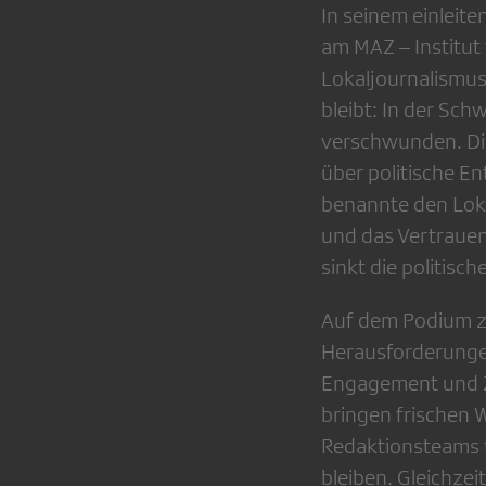
In seinem einleite
am MAZ – Institut 
Lokaljournalismus
bleibt: In der Sch
verschwunden. Di
über politische En
benannte den Lokal
und das Vertrauen 
sinkt die politisc
Auf dem Podium zei
Herausforderungen
Engagement und Z
bringen frischen
Redaktionsteams f
bleiben. Gleichze