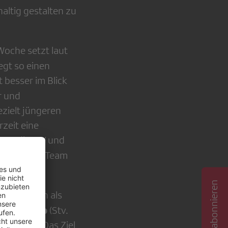
ltig gestalten zu
Woche setzt laut
egt so einen
 besser im Blick
r und
ezielt jüngeren
zeit eine
er Radio, TV und
o-Leitungs-Team
en, sondern als
o Gagliano
(Stv.
 steigern. Das Ziel