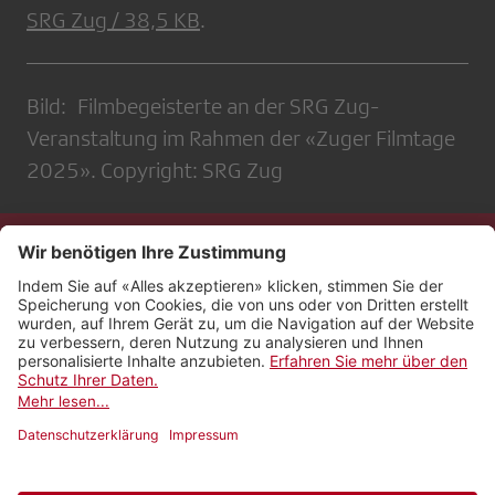
SRG Zug / 38,5 KB
.
Bild: Filmbegeisterte an der SRG Zug-
Veranstaltung im Rahmen der «Zuger Filmtage
2025». Copyright: SRG Zug
Kontakt
Impressum
Rechtliches
Netiquette
Nutzungsbedingungen
AGB Payyo
Datenschutzeinstellungen