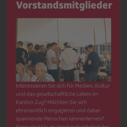
Vorstandsmitglieder
Interessieren Sie sich für Medien, Kultur
und das gesellschaftliche Leben im
Kanton Zug? Möchten Sie sich
ehrenamtlich engagieren und dabei
spannende Menschen kennenlernen?
Dann sind Sie als Vorstandsmitglied der